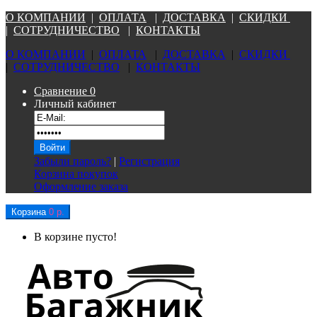
О КОМПАНИ
И
|
ОПЛАТА
|
Д
ОСТАВКА
|
СКИДКИ
|
СОТРУДНИЧЕСТВО
|
КОНТАКТЫ
О КОМПАНИ
И
|
ОПЛАТА
|
Д
ОСТАВКА
|
СКИДКИ
|
СОТРУДНИЧЕСТВО
|
КОНТАКТЫ
Сравнение
0
Личный кабинет
Забыли пароль?
|
Регистрация
Корзина покупок
Оформление заказа
Корзина
0 р.
В корзине пусто!