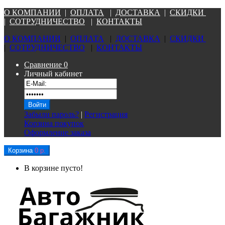
О КОМПАНИ
И
|
ОПЛАТА
|
Д
ОСТАВКА
|
СКИДКИ
|
СОТРУДНИЧЕСТВО
|
КОНТАКТЫ
О КОМПАНИ
И
|
ОПЛАТА
|
Д
ОСТАВКА
|
СКИДКИ
|
СОТРУДНИЧЕСТВО
|
КОНТАКТЫ
Сравнение
0
Личный кабинет
Забыли пароль?
|
Регистрация
Корзина покупок
Оформление заказа
Корзина
0 р.
В корзине пусто!