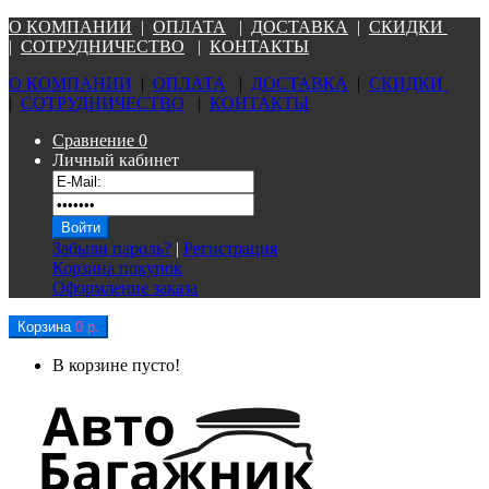
О КОМПАНИ
И
|
ОПЛАТА
|
Д
ОСТАВКА
|
СКИДКИ
|
СОТРУДНИЧЕСТВО
|
КОНТАКТЫ
О КОМПАНИ
И
|
ОПЛАТА
|
Д
ОСТАВКА
|
СКИДКИ
|
СОТРУДНИЧЕСТВО
|
КОНТАКТЫ
Сравнение
0
Личный кабинет
Забыли пароль?
|
Регистрация
Корзина покупок
Оформление заказа
Корзина
0 р.
В корзине пусто!