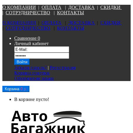
О КОМПАНИ
И
|
ОПЛАТА
|
Д
ОСТАВКА
|
СКИДКИ
|
СОТРУДНИЧЕСТВО
|
КОНТАКТЫ
О КОМПАНИ
И
|
ОПЛАТА
|
Д
ОСТАВКА
|
СКИДКИ
|
СОТРУДНИЧЕСТВО
|
КОНТАКТЫ
Сравнение
0
Личный кабинет
Забыли пароль?
|
Регистрация
Корзина покупок
Оформление заказа
Корзина
0 р.
В корзине пусто!