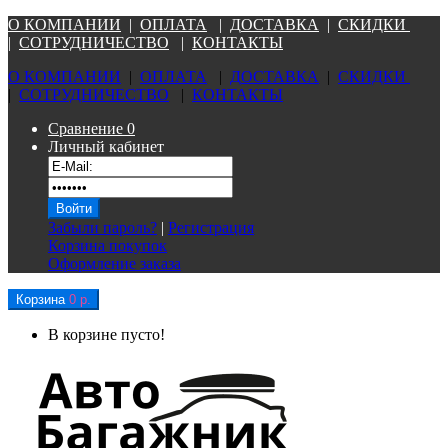
О КОМПАНИ
И
|
ОПЛАТА
|
Д
ОСТАВКА
|
СКИДКИ
|
СОТРУДНИЧЕСТВО
|
КОНТАКТЫ
О КОМПАНИ
И
|
ОПЛАТА
|
Д
ОСТАВКА
|
СКИДКИ
|
СОТРУДНИЧЕСТВО
|
КОНТАКТЫ
Сравнение
0
Личный кабинет
Забыли пароль?
|
Регистрация
Корзина покупок
Оформление заказа
Корзина
0 р.
В корзине пусто!